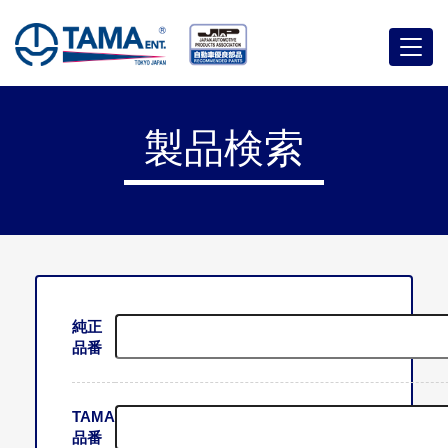
メ
ニ
ュ
ー
製品検索
純正
品番
TAMA
品番