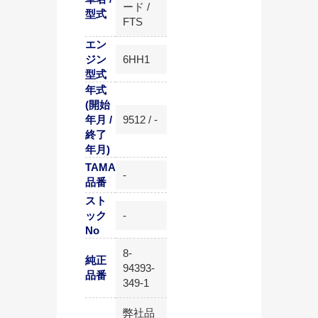
ード /
型式
FTS
エン
ジン
6HH1
型式
年式
(開始
年月 /
9512 / -
終了
年月)
TAMA
-
品番
スト
ック
-
No
8-
純正
94393-
品番
349-1
弊社品