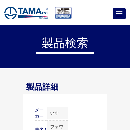
メ
ニ
ュ
ー
製品検索
製品詳細
メー
いすゞ
カー
フォワ
車名 /