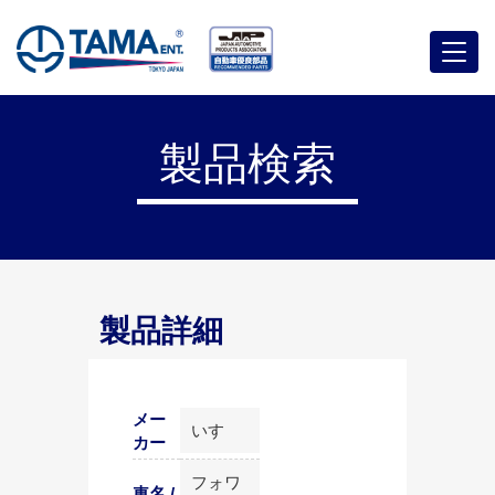
メ
ニ
ュ
ー
製品検索
製品詳細
メー
いすゞ
カー
フォワ
車名 /