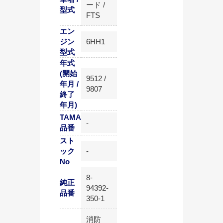
ード /
型式
FTS
エン
ジン
6HH1
型式
年式
(開始
9512 /
年月 /
9807
終了
年月)
TAMA
-
品番
スト
ック
-
No
8-
純正
94392-
品番
350-1
消防