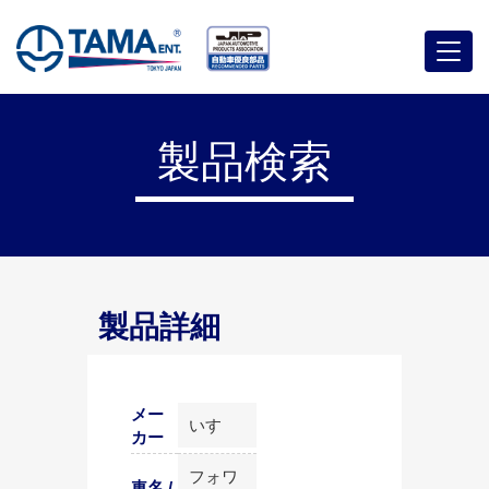
メ
ニ
ュ
ー
製品検索
製品詳細
メー
いすゞ
カー
フォワ
車名 /