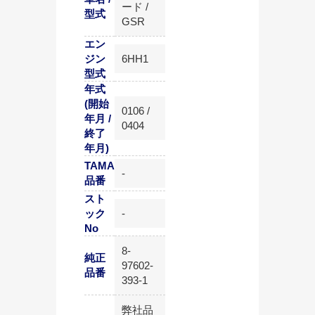
ード /
型式
GSR
エン
ジン
6HH1
型式
年式
(開始
0106 /
年月 /
0404
終了
年月)
TAMA
-
品番
スト
ック
-
No
8-
純正
97602-
品番
393-1
弊社品