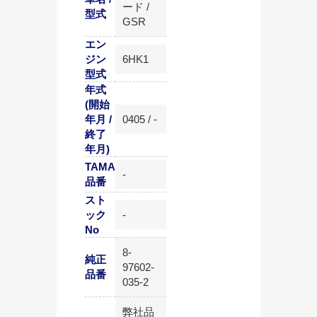
ード /
型式
GSR
エン
ジン
6HK1
型式
年式
(開始
年月 /
0405 / -
終了
年月)
TAMA
-
品番
スト
ック
-
No
8-
純正
97602-
品番
035-2
弊社品