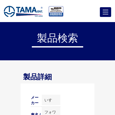
メ
ニ
ュ
ー
製品検索
製品詳細
メー
いすゞ
カー
フォワ
車名 /