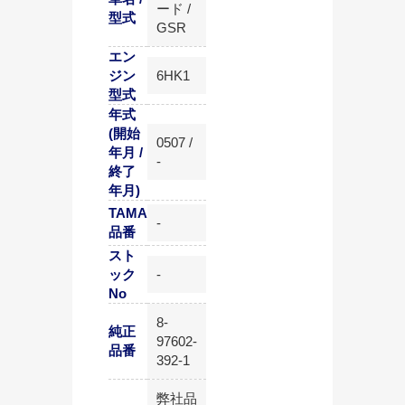
ード /
型式
GSR
エン
ジン
6HK1
型式
年式
(開始
0507 /
年月 /
-
終了
年月)
TAMA
-
品番
スト
ック
-
No
8-
純正
97602-
品番
392-1
弊社品