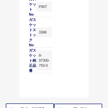
ケッ
P807
ト
No
ガス
ケッ
トス
3388
トッ
ク
No
ガス
ケッ
8-
ト純
97300-
正品
793-0
番