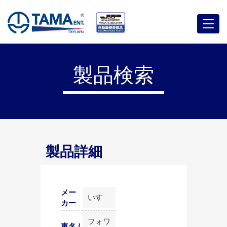
メ
ニ
ュ
ー
製品検索
製品詳細
メー
いすゞ
カー
フォワ
車名 /