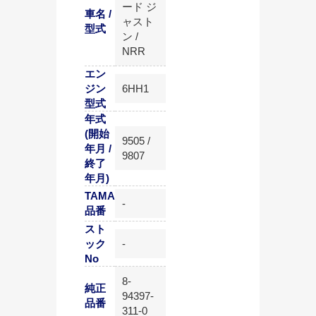
ード ジ
車名 /
ャスト
型式
ン /
NRR
エン
ジン
6HH1
型式
年式
(開始
9505 /
年月 /
9807
終了
年月)
TAMA
-
品番
スト
ック
-
No
8-
純正
94397-
品番
311-0