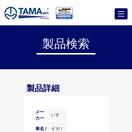
メ
ニ
ュ
ー
製品検索
製品詳細
メー
いすゞ
カー
車名 /
ギガ /