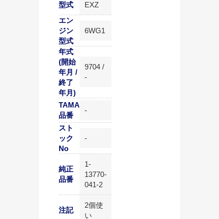
型式
EXZ
エン
ジン
6WG1
型式
年式
(開始
9704 /
年月 /
-
終了
年月)
TAMA
-
品番
スト
ック
-
No
1-
純正
13770-
品番
041-2
2個使
注記
い