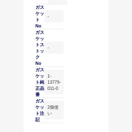
ガス
ケッ
-
ト
No
ガス
ケッ
トス
-
トッ
ク
No
ガス
ケッ
1-
ト純
13779-
正品
011-0
番
ガス
ケッ
2個使
ト注
い
記