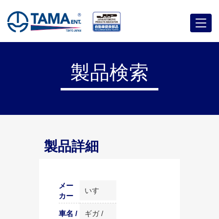
メ
ニ
ュ
ー
製品検索
製品詳細
メー
いすゞ
カー
車名 /
ギガ /