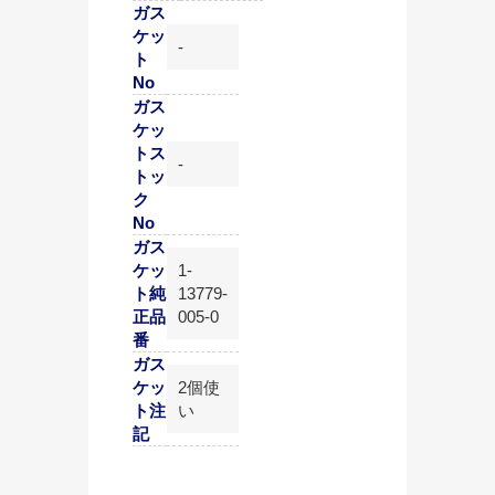
ガス
ケッ
-
ト
No
ガス
ケッ
トス
-
トッ
ク
No
ガス
ケッ
1-
ト純
13779-
正品
005-0
番
ガス
ケッ
2個使
ト注
い
記