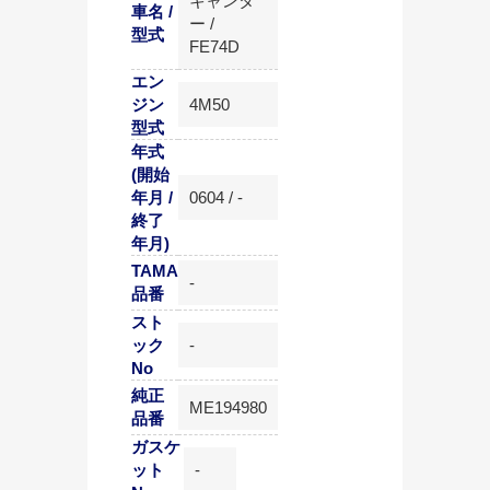
キャンタ
車名 /
ー /
型式
FE74D
エン
ジン
4M50
型式
年式
(開始
年月 /
0604 / -
終了
年月)
TAMA
-
品番
スト
ック
-
No
純正
ME194980
品番
ガスケ
ット
-