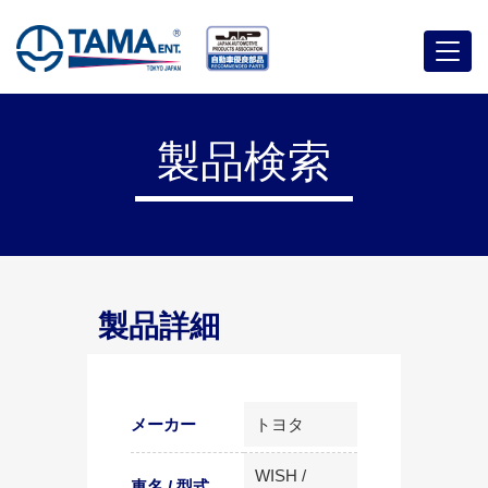
メ
ニ
ュ
ー
製品検索
製品詳細
メーカー
トヨタ
WISH /
車名 / 型式