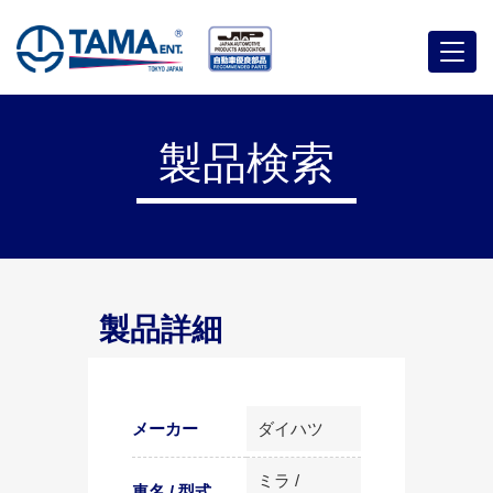
メ
ニ
ュ
ー
製品検索
製品詳細
メーカー
ダイハツ
ミラ /
車名 / 型式