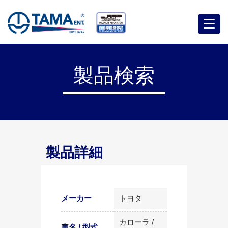
メ
ニ
ュ
ー
製品検索
製品詳細
メーカー
トヨタ
カローラ /
車名 / 型式