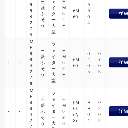
三
ァ
F
9
9
菱
イ
M
9
6M
9
-
-
ふ
タ
6
-
4
60
0
そ
ー
2
2
4
う
大
F
7
型
5
M
フ
E
三
ァ
F
9
0
0
菱
イ
M
9
6M
4
7
-
-
ふ
タ
6
4
60
0
0
そ
ー
2
2
5
5
う
大
F
7
型
6
M
フ
E
三
ァ
F
9
6M
9
0
菱
イ
M
9
61
9
2
-
-
ふ
タ
6
4
(2,
0
0
そ
ー
2
2
3)
4
2
う
大
H
7