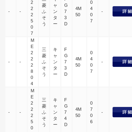
2
0
菱
ャ
G
2
4M
4
-
-
ふ
ン
7
-
2
50
0
そ
タ
3
5
7
う
ー
D
0
7
M
E
三
キ
F
2
0
菱
ャ
G
2
4M
4
-
-
ふ
ン
7
-
2
50
0
そ
タ
3
8
7
う
ー
D
0
4
M
E
三
キ
F
2
0
菱
ャ
G
2
4M
7
-
-
ふ
ン
7
-
2
50
0
そ
タ
4
5
6
う
ー
D
0