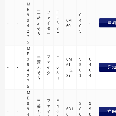
M
E
三
フ
F
9
0
菱
ァ
L
9
6M
4
-
-
ふ
イ
6
-
4
60
0
そ
タ
3
2
5
う
ー
F
7
5
M
E
三
フ
F
9
6Ｍ
9
0
菱
ァ
L
9
61
9
4
-
-
ふ
イ
6
4
（2.
0
0
そ
タ
3
2
3）
1
4
う
ー
H
7
5
M
E
三
フ
F
9
9
9
菱
ァ
N
9
6D1
8
9
-
-
ふ
イ
6
4
6
0
0