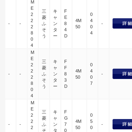
M
E
三
キ
F
2
0
菱
ャ
E
2
4M
4
-
-
ふ
ン
8
-
2
50
0
そ
タ
4
8
4
う
ー
D
0
4
M
E
三
キ
F
2
0
菱
ャ
F
2
4M
4
-
-
ふ
ン
8
-
2
50
0
そ
タ
3
8
7
う
ー
D
0
4
M
E
三
キ
F
2
0
菱
ャ
G
2
4M
5
-
-
ふ
ン
7
-
2
50
0
そ
タ
0