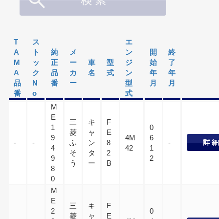
T
ス
エ
A
ト
純
メ
ン
開
終
M
ッ
正
ー
車
型
ジ
始
了
A
ク
品
カ
名
式
ン
年
年
品
N
番
ー
型
月
月
番
o
式
M
E
三
キ
F
1
0
菱
ャ
E
9
4M
6
-
-
ふ
ン
8
-
4
42
1
そ
タ
2
9
2
う
ー
B
8
0
M
E
三
キ
F
2
0
菱
ャ
E