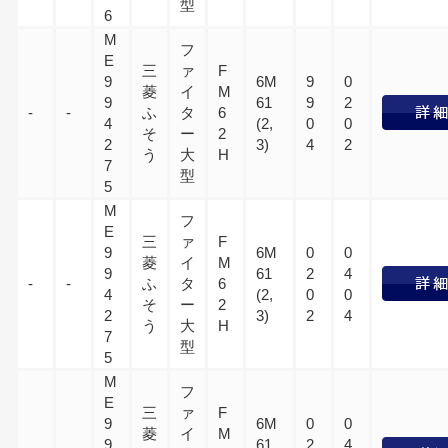
型
6
M
フ
E
三
ァ
F
9
6M
9
0
菱
イ
M
9
61
9
2
-
-
ふ
タ
6
4
(2,
0
0
そ
ー
2
2
3)
4
2
う
大
H
7
型
5
M
フ
E
三
ァ
F
9
6M
0
0
菱
イ
M
9
61
2
4
-
-
ふ
タ
6
4
(2,
0
0
そ
ー
2
2
3)
2
4
う
大
H
7
型
5
M
フ
E
三
ァ
F
9
6M
0
0
菱
イ
M
9
61
2
4