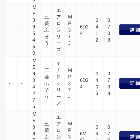
M
エ
E
三
ア
M
9
0
0
菱
ロ
P
9
6D2
4
7
-
-
ふ
シ
3
5
4
1
0
そ
リ
7
4
2
8
う
ー
J
6
ズ
0
M
エ
E
三
ア
M
9
0
0
菱
ロ
P
9
6D2
4
7
-
-
ふ
シ
3
4
4
0
0
そ
リ
7
2
3
8
う
ー
J
7
ズ
5
M
エ
E
三
ア
M
9
0
0
菱
ロ
P
9
6M
4
7
-
-
ふ
シ
3