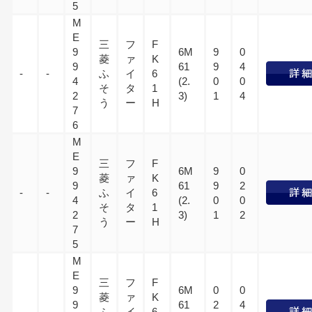
5
M
E
三
フ
F
9
6M
9
0
菱
ァ
K
9
61
9
4
-
-
ふ
イ
6
4
(2.
0
0
そ
タ
1
2
3)
1
4
う
ー
H
7
6
M
E
三
フ
F
9
6M
9
0
菱
ァ
K
9
61
9
2
-
-
ふ
イ
6
4
(2.
0
0
そ
タ
1
2
3)
1
2
う
ー
H
7
5
M
E
三
フ
F
9
6M
0
0
菱
ァ
K
9
61
2
4
-
-
ふ
イ
6