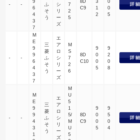
9
8D
3
0
-
-
ふ
シ
7
6
C9
1
0
そ
リ
2
4
2
5
う
ー
5
3
ズ
7
M
エ
E
三
ア
M
9
9
9
菱
ロ
S
9
8D
0
2
-
-
ふ
シ
7
6
C10
0
0
そ
リ
2
4
5
8
う
ー
6
3
ズ
7
M
M
U
エ
E
5
三
ア
9
1
9
9
菱
ロ
9
5/
8D
0
5
-
-
ふ
シ
4
M
C9
0
0
そ
リ
3
U
5
4
う
ー
1
5
ズ