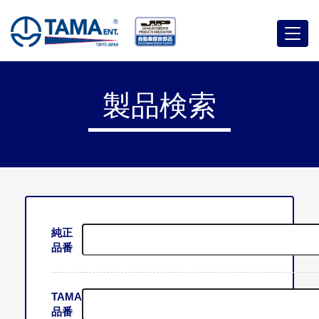
メ
ニ
ュ
ー
製品検索
純正
品番
TAMA
品番