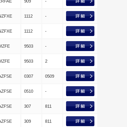
ZRFAE
909
-
NZFXE
1112
-
NZFXE
1112
-
MZFE
9503
-
MZFE
9503
2
AZFSE
0307
0509
AZFSE
0510
-
AZFSE
307
811
AZFSE
309
811