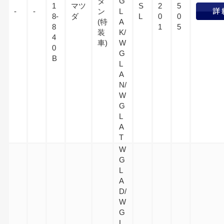
タ
G
1
マツ
S
2
5
-
-
ン
L
8-
ダ
L
0
0
(特
A
8
1
5
装
K/
4
車)
W
0
G
B
L
A
N/
W
G
L
A
T
W
G
L
A
D/
W
G
L