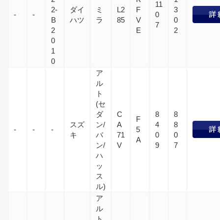
11
2-
ダイ
ミ
L2
F
3
-
-
0
B
ハツ
ラ
85
V
0
7
2
E
2
0
1
0
ア
ル
ト
(セ
ダ
C
8
8
F
スズ
ン/
A
4
8
-
-
-
5
キ
バ
71
0
0
A
ン/
V
9
7
ハ
ッ
ス
ル)
ア
ル
ト