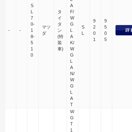
S
A
L
タ
F/
7
イ
W
9
9
0-
タ
G
マツ
S
2
5
-
-
1
ン
L
ダ
L
0
0
8-
(特
A
1
5
5
装
K/
1
車)
W
0
G
L
A
N/
W
G
L
A
T
W
G
T
1