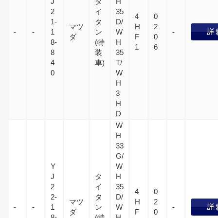
J
タ
H
2
イ
35
4
0
1-
タ
D/
マツ
H
2
-
-
1
ン
W
-
ダ
F
0
8-
(特
H
1
6
8
装
35
4
車)
T/
0
W
H
3
H
D
W
H
33
G/
Y
W
J
タ
H
2
イ
35
4
0
2-
タ
D/
マツ
H
2
-
-
1
ン
W
-
ダ
F
0
8-
(特
H