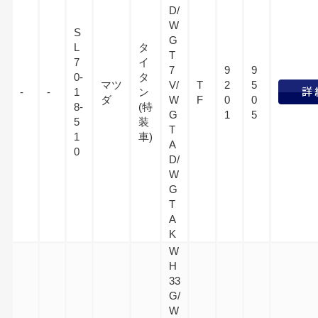
D/
W
S
G
L
タ
T
7
イ
7
9
9
0-
タ
マツ
V/
T
2
5
-
-
1
ン
ダ
W
F
0
0
8-
(特
G
1
5
5
装
T
1
車)
A
0
D/
W
G
T
A
K
W
H
33
G/
W