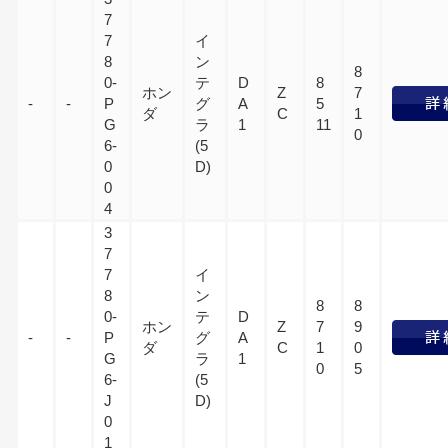
7
7
イ
8
ン
8
0-
テ
D
8
ホン
Z
7
-
-
P
グ
A
5
ダ
C
1
G
ラ
1
11
0
6-
(5
0
D)
0
4
3
7
7
イ
8
ン
8
8
0-
テ
D
ホン
Z
7
9
-
-
P
グ
A
ダ
C
1
0
G
ラ
1
0
5
6-
(5
J
D)
0
1