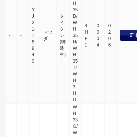
H
Y
35
J
タ
D/
2
イ
W
4
0
0
1-
タ
H
マツ
H
0
2
-
-
1
ン
35
ダ
F
0
0
8-
(特
H/
1
4
6
8
装
W
4
車)
H
0
35
T/
W
H
3
H
D
W
H
33
G/
W