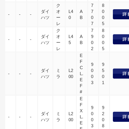
ク
7
8
ダイ
オ
L4
A
7
0
-
-
-
ハツ
ー
0
B
0
0
レ
7
5
ク
7
8
ダイ
オ
L4
A
9
0
-
-
-
ハツ
ー
5
B
0
0
レ
2
5
E
F
9
9
C
ダイ
ミ
L2
0
5
-
-
-
L.
ハツ
ラ
00
0
0
E
3
1
F
#
E
F
9
9
X
ダイ
ミ
L2
0
2
-
-
-
L.
ハツ
ラ
00
0
0
E
3
8
F